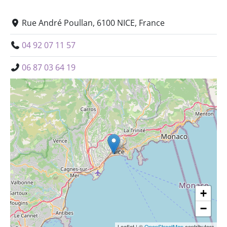
Rue André Poullan, 6100 NICE, France
04 92 07 11 57
06 87 03 64 19
+
−
Leaflet
|
©
OpenStreetMap
contributors