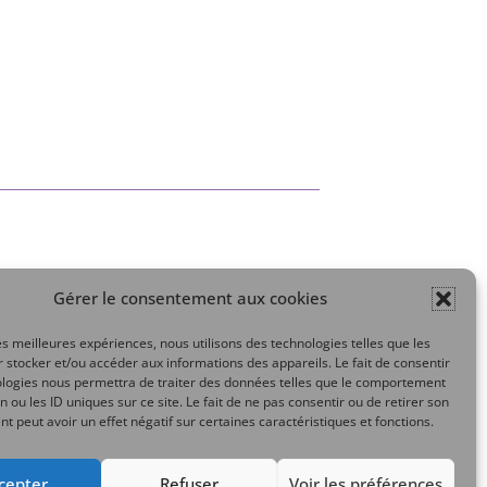
Gérer le consentement aux cookies
Mon compte
les meilleures expériences, nous utilisons des technologies telles que les
 stocker et/ou accéder aux informations des appareils. Le fait de consentir
ologies nous permettra de traiter des données telles que le comportement
n ou les ID uniques sur ce site. Le fait de ne pas consentir ou de retirer son
 peut avoir un effet négatif sur certaines caractéristiques et fonctions.
cepter
Refuser
Voir les préférences