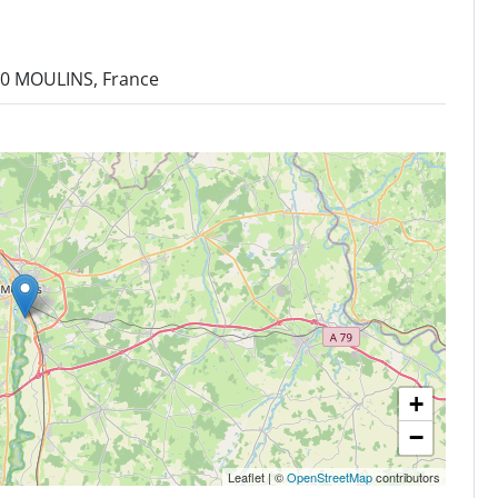
000 MOULINS, France
+
−
Leaflet
|
©
OpenStreetMap
contributors