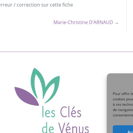
reur / correction sur cette fiche
Marie-Christine D’ARNAUD →
Pour offrir 
cookies pour
à ces techn
de navigatio
consentement
Ac