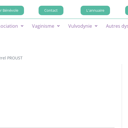
r Bénévole
Contact
L'annuaire
sociation
Vaginisme
Vulvodynie
Autres dy
érel PROUST