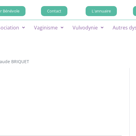
r Bénévole
Contact
L'annuaire
sociation
Vaginisme
Vulvodynie
Autres dy
laude BRIQUET