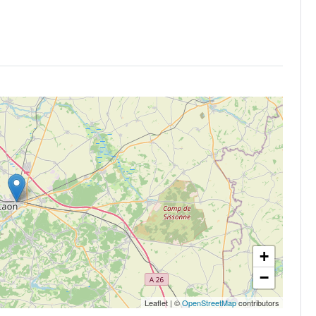
+
−
Leaflet
|
©
OpenStreetMap
contributors