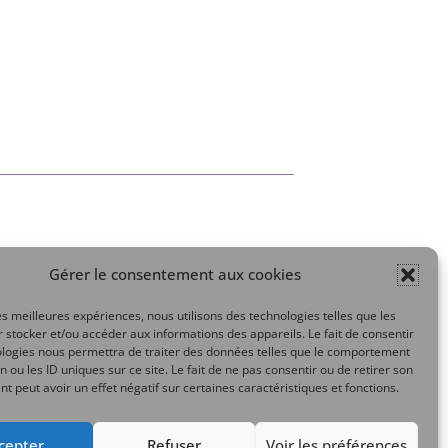
Gérer le consentement aux cookies
Mon compte
les meilleures expériences, nous utilisons des technologies telles que les
 stocker et/ou accéder aux informations des appareils. Le fait de consentir
ologies nous permettra de traiter des données telles que le comportement
n ou les ID uniques sur ce site. Le fait de ne pas consentir ou de retirer son
 peut avoir un effet négatif sur certaines caractéristiques et fonctions.
cepter
Refuser
Voir les préférences