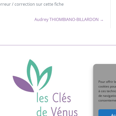
reur / correction sur cette fiche
Audrey THIOMBIANO-BILLARDON →
Pour offrir 
cookies pour
à ces techn
de navigatio
consentement
Ac