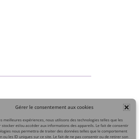
Gérer le consentement aux cookies
Mon compte
les meilleures expériences, nous utilisons des technologies telles que les
 stocker et/ou accéder aux informations des appareils. Le fait de consentir
ologies nous permettra de traiter des données telles que le comportement
n ou les ID uniques sur ce site. Le fait de ne pas consentir ou de retirer son