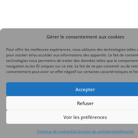
Gérer le consentement aux cookies
Pour offrir les meilleures expériences, nous utilisons des technologies telles 
pour stocker et/ou accéder aux informations des appareils. Le fait de consent
technologies nous permettra de traiter des données telles que le comporte
navigation ou les ID uniques sur ce site. Le fait de ne pas consentir ou de reti
consentement peut avoir un effet négatif sur certaines caractéristiques et fo
Accepter
Refuser
Voir les préférences
Politique de cookies
Déclaration de confidentialité
Imprint