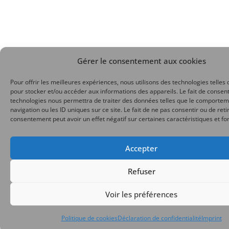
Gérer le consentement aux cookies
Pour offrir les meilleures expériences, nous utilisons des technologies telles 
pour stocker et/ou accéder aux informations des appareils. Le fait de consent
technologies nous permettra de traiter des données telles que le comporte
navigation ou les ID uniques sur ce site. Le fait de ne pas consentir ou de reti
consentement peut avoir un effet négatif sur certaines caractéristiques et fo
Accepter
Refuser
Voir les préférences
Politique de cookies
Déclaration de confidentialité
Imprint