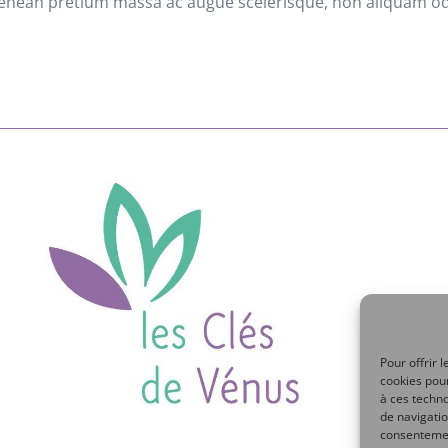
. Aenean pretium massa ac augue scelerisque, non aliquam od
Pour offrir 
cookies pour
à ces techn
de navigatio
consentement