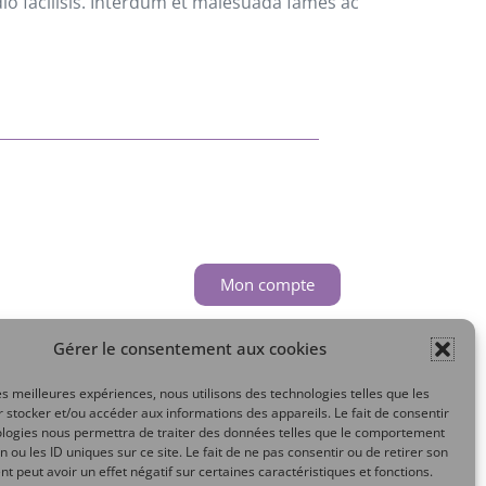
io facilisis. Interdum et malesuada fames ac
Mon compte
Gérer le consentement aux cookies
les meilleures expériences, nous utilisons des technologies telles que les
 stocker et/ou accéder aux informations des appareils. Le fait de consentir
ologies nous permettra de traiter des données telles que le comportement
n ou les ID uniques sur ce site. Le fait de ne pas consentir ou de retirer son
 peut avoir un effet négatif sur certaines caractéristiques et fonctions.