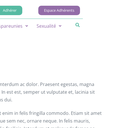
Adhérer
Espace Adhérents
spareunies
Sexualité
, interdum ac dolor. Praesent egestas, magna
n est est, semper ut vulputate et, lacinia sit
s dui.
enim in felis fringilla commodo. Etiam sit amet
ue sem nec, ornare neque. In felis mauris,