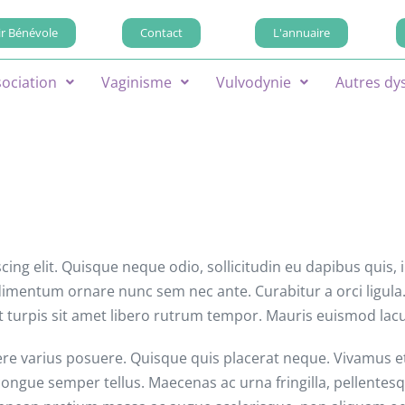
r Bénévole
Contact
L'annuaire
sociation
Vaginisme
Vulvodynie
Autres dy
cing elit. Quisque neque odio, sollicitudin eu dapibus quis
ndimentum ornare nunc sem nec ante. Curabitur a orci ligula. I
 et turpis sit amet libero rutrum tempor. Mauris euismod lacu
e varius posuere. Quisque quis placerat neque. Vivamus et 
ongue semper tellus. Maecenas ac urna fringilla, pellentesq