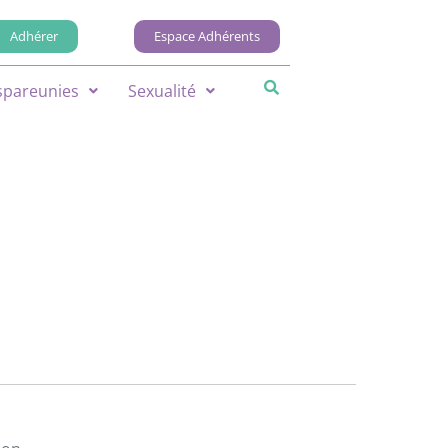
Adhérer
Espace Adhérents
spareunies
Sexualité