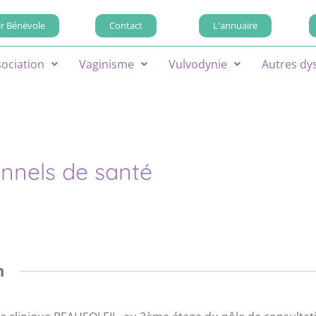
r Bénévole
Contact
L'annuaire
sociation
Vaginisme
Vulvodynie
Autres dy
onnels de santé
n