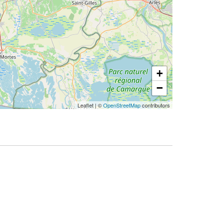
+
−
Leaflet
|
©
OpenStreetMap
contributors