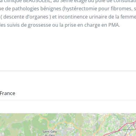
 la clinique BEAUSOLEIL, au 3ème étage du pôle de consultat
que de pathologies bénignes (hystérectomie pour fibromes,
 ( descente d’organes ) et incontinence urinaire de la femme
 les suivis de grossesse ou la prise en charge en PMA.
 France