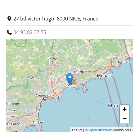
27 bd victor hugo, 6000 NICE, France
04 93 82 37 75
+
−
Leaflet
|
©
OpenStreetMap
contributors