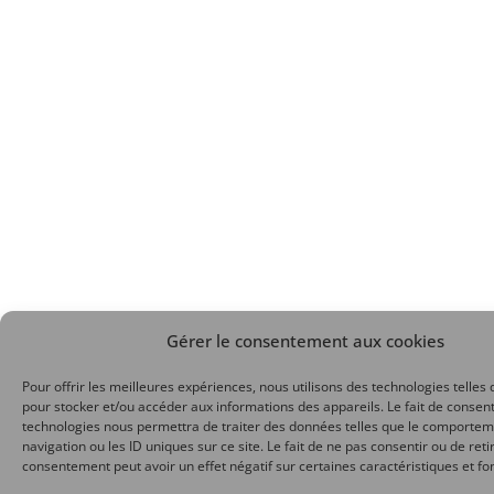
Gérer le consentement aux cookies
Pour offrir les meilleures expériences, nous utilisons des technologies telles 
pour stocker et/ou accéder aux informations des appareils. Le fait de consent
technologies nous permettra de traiter des données telles que le comporte
navigation ou les ID uniques sur ce site. Le fait de ne pas consentir ou de reti
consentement peut avoir un effet négatif sur certaines caractéristiques et fo