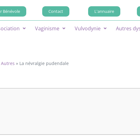
r Bénévole
Contact
L'annuaire
sociation
Vaginisme
Vulvodynie
Autres dy
»
Autres
»
La névralgie pudendale