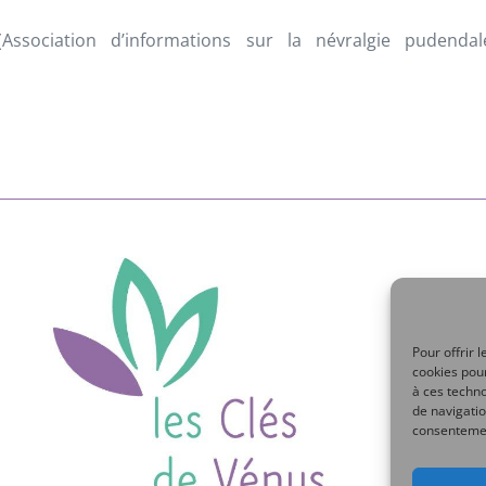
Association d’informations sur la névralgie pudendal
Pour offrir 
cookies pour
à ces techn
de navigatio
consentement