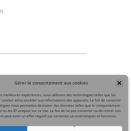
e)
Gérer le consentement aux cookies
Mon compte
les meilleures expériences, nous utilisons des technologies telles que les
 stocker et/ou accéder aux informations des appareils. Le fait de consentir
ologies nous permettra de traiter des données telles que le comportement
n ou les ID uniques sur ce site. Le fait de ne pas consentir ou de retirer son
 peut avoir un effet négatif sur certaines caractéristiques et fonctions.