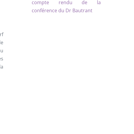
compte rendu de la
conférence du Dr Bautrant
rf
le
du
es
la