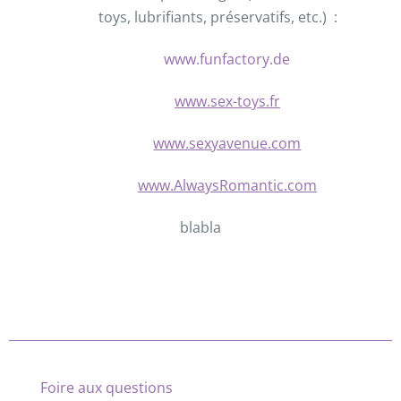
toys, lubrifiants, préservatifs, etc.) :
www.funfactory.de
www.sex-toys.fr
www.sexyavenue.com
www.AlwaysRomantic.com
blabla
Foire aux questions