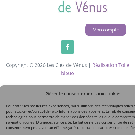
Mon compte
Copyright © 2026 Les Clés de Vénus |
Réalisation Toile
bleue
Gérer le consentement aux cookies
Pour offrir les meilleures expériences, nous utilisons des technologies telles 
pour stocker et/ou accéder aux informations des appareils. Le fait de consent
technologies nous permettra de traiter des données telles que le comporte
navigation ou les ID uniques sur ce site. Le fait de ne pas consentir ou de reti
consentement peut avoir un effet négatif sur certaines caractéristiques et fo