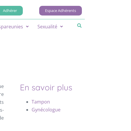
Adhérer
Espace Adhérents
spareunies
Sexualité
En savoir plus
ue
re
Tampon
ts
Gynécologue
s-
de