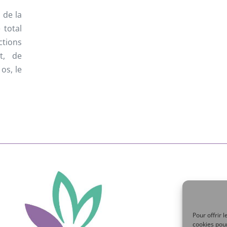
 de la
 total
ctions
t, de
os, le
Pour offrir 
cookies pour