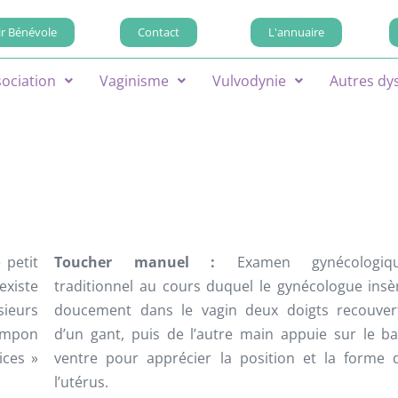
r Bénévole
Contact
L'annuaire
sociation
Vaginisme
Vulvodynie
Autres dy
 petit
Toucher manuel :
Examen gynécologiq
existe
traditionnel au cours duquel le gynécologue insè
ieurs
doucement dans le vagin deux doigts recouver
tampon
d’un gant, puis de l’autre main appuie sur le ba
ices »
ventre pour apprécier la position et la forme 
l’utérus.