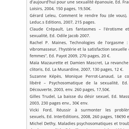
d’aujourd’hui pour une sexualité épanouie, Ed. Fr
Loisirs, 2004, 150 pages, 19,50€.
Gérard Leleu, Comment le rendre fou (de vous), 
Leduc.s Editions, 2007, 215 pages.
Claude Crépault, Les fantasmes – l’érotisme et
sexualité, Ed. Odile Jacob 2007.
Rachel P. Maines, Technologies de l’orgasme : 
vibromasseur, l’hystérie et la satisfaction sexuelle
femmes”, Ed. Payot 2009, 270 pages, 20 €.
Maïa Mazaurette et Damien Mascret, La revanche
clitoris, Ed. La Musardine, 2007, 130 pages, 12 €.
Suzanne Képès, Monique Perrot-Lanaud, Le co
libéré – Psychosomatique de la sexualité, Ed.
Découverte, 2003, env. 260 pages, 17,50€.
Gilles Trudel, La baisse du désir sexuel, Ed. Mas
2003, 230 pages env., 30€ env.
Vicki Ford, Réussir à surmonter les problè
sexuels, Ed. InterEditions, 2008, 260 pages, 18€90 
Michel Dethy, Maladies psychosomatiques et trou