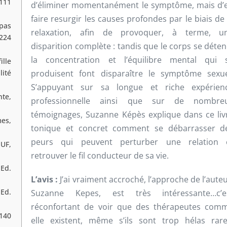
111
d’éliminer momentanément le symptôme, mais d’
faire resurgir les causes profondes par le biais de 
pas
relaxation, afin de provoquer, à terme, u
 224
disparition complète : tandis que le corps se déten
la concentration et l’équilibre mental qui 
ille
produisent font disparaître le symptôme sexue
lité
S’appuyant sur sa longue et riche expérien
te,
professionnelle ainsi que sur de nombre
témoignages, Suzanne Képès explique dans ce liv
mes,
tonique et concret comment se débarrasser d
peurs qui peuvent perturber une relation 
PUF,
retrouver le fil conducteur de sa vie.
Ed.
L’avis :
J’ai vraiment accroché, l’approche de l’auteu
 Ed.
Suzanne Kepes, est très intéressante…c’e
réconfortant de voir que des thérapeutes com
 140
elle existent, même s’ils sont trop hélas rare