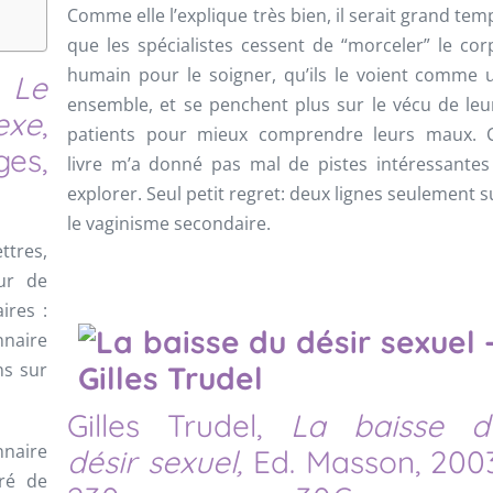
Comme elle l’explique très bien, il serait grand tem
que les spécialistes cessent de “morceler” le cor
humain pour le soigner, qu’ils le voient comme 
e
ensemble, et se penchent plus sur le vécu de leu
exe
,
patients pour mieux comprendre leurs maux. 
ges,
livre m’a donné pas mal de pistes intéressantes
explorer. Seul petit regret: deux lignes seulement s
le vaginisme secondaire.
ttres,
ur de
ires :
nnaire
ns sur
Gilles Trudel,
La baisse d
nnaire
désir sexuel,
Ed. Masson, 2003
ré de