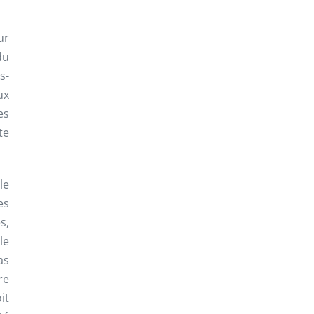
ur
du
s-
ux
es
te
le
es
s,
le
as
re
it