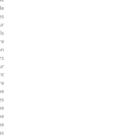
de
es
ur
ls
re
on
rs
ur
nt
re
me
es
me
ne
he
as