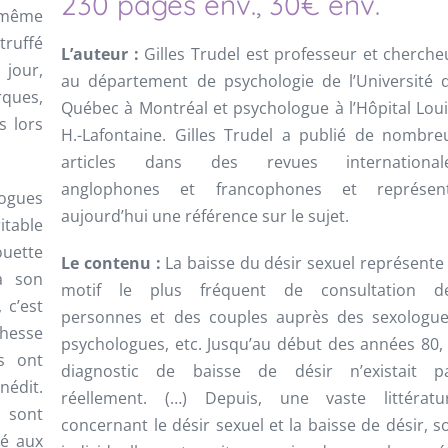
230 pages env., 30€ env.
s même
truffé
L’auteur :
Gilles Trudel est professeur et cherche
jour,
au département de psychologie de l’Université 
rques,
Québec à Montréal et psychologue à l’Hôpital Loui
s lors
H.-Lafontaine. Gilles Trudel a publié de nombre
articles dans des revues international
anglophones et francophones et représen
ogues
aujourd’hui une référence sur le sujet.
table
ouette
Le contenu :
La baisse du désir sexuel représente 
à son
motif le plus fréquent de consultation d
 c’est
personnes et des couples auprès des sexologue
chesse
psychologues, etc. Jusqu’au début des années 80, 
s ont
diagnostic de baisse de désir n’existait p
édit.
réellement. (…) Depuis, une vaste littératu
e sont
concernant le désir sexuel et la baisse de désir, so
gé aux