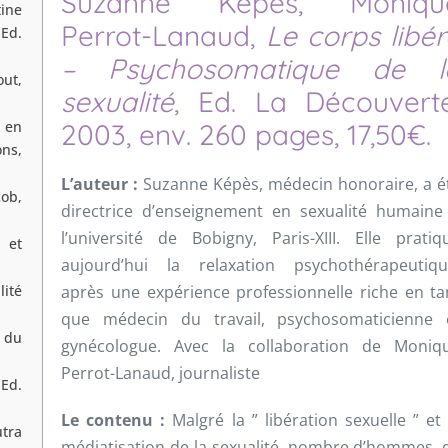
Suzanne Képès, Moniqu
ine
Perrot-Lanaud,
Le corps libé
Ed.
– Psychosomatique de l
ut,
sexualité
, Ed. La Découverte
2003, env. 260 pages, 17,50€.
 en
ons,
L’auteur :
Suzanne Képès, médecin honoraire, a é
cob,
directrice d’enseignement en sexualité humaine
l’université de Bobigny, Paris-XIII. Elle pratiq
 et
aujourd’hui la relaxation psychothérapeutiqu
après une expérience professionnelle riche en ta
ité
que médecin du travail, psychosomaticienne 
 du
gynécologue. Avec la collaboration de Moniq
Perrot-Lanaud, journaliste
Ed.
Le contenu :
Malgré la ” libération sexuelle ” et 
tra
médiatisation de la sexualité, nombre d’hommes, 