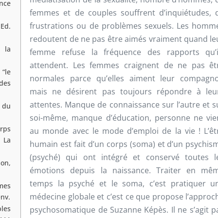
ance
femmes et de couples souffrent d’inquiétudes, 
frustrations ou de problèmes sexuels. Les homm
Ed.
redoutent de ne pas être aimés vraiment quand le
 la
femme refuse la fréquence des rapports qu’i
attendent. Les femmes craignent de ne pas êt
“le
normales parce qu’elles aiment leur compagn
 des
mais ne désirent pas toujours répondre à leu
attentes. Manque de connaissance sur l’autre et s
 du
soi-même, manque d’éducation, personne ne vie
rps
au monde avec le mode d’emploi de la vie ! L’êt
 La
humain est fait d’un corps (soma) et d’un psychis
(psyché) qui ont intégré et conservé toutes l
son,
émotions depuis la naissance. Traiter en mê
temps la psyché et le soma, c’est pratiquer u
mes
médecine globale et c’est ce que propose l’approc
env.
bles
psychosomatique de Suzanne Képès. Il ne s’agit p