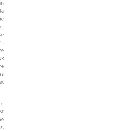
en
la
ne
d,
se
l.
ce
ux
re
es
et
r,
st
me
s.