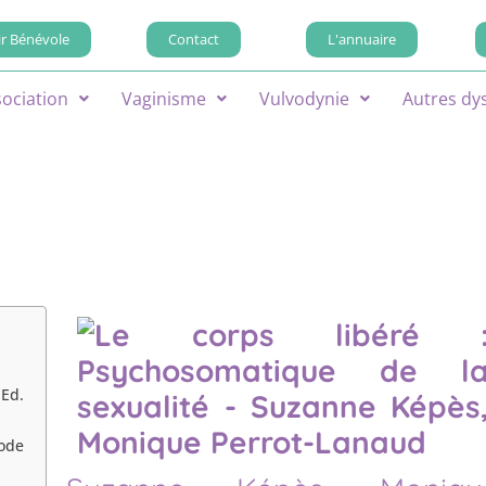
r Bénévole
Contact
L'annuaire
sociation
Vaginisme
Vulvodynie
Autres dy
 Ed.
ode