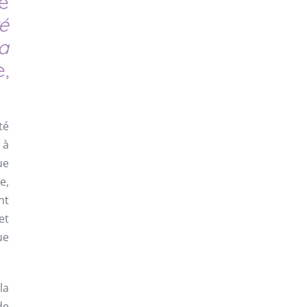
e
ré
a
,
té
 à
ue
e,
nt
et
ue
la
de