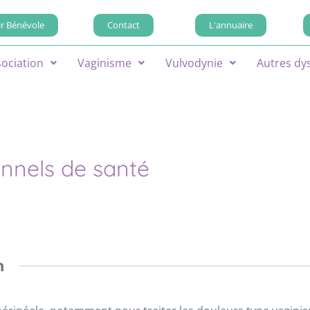
r Bénévole
Contact
L'annuaire
sociation
Vaginisme
Vulvodynie
Autres dy
onnels de santé
n