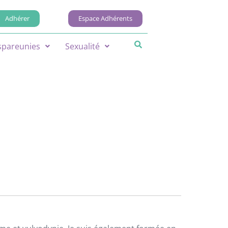
Adhérer
Espace Adhérents
spareunies
Sexualité