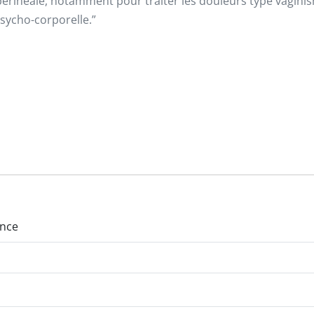
 périnéale, notamment pour traiter les douleurs type vagini
sycho-corporelle.”
ance