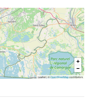
+
−
Leaflet
|
©
OpenStreetMap
contributors