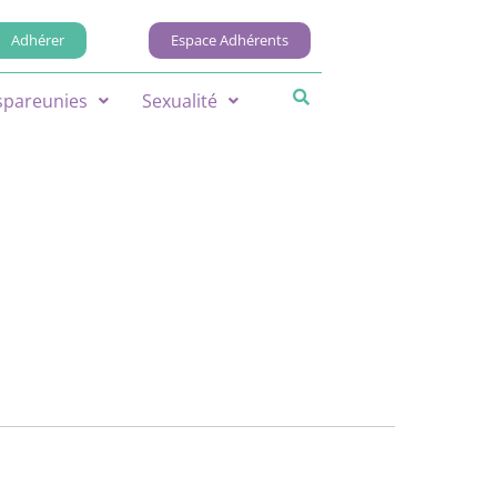
Adhérer
Espace Adhérents
spareunies
Sexualité