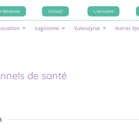
r Bénévole
Contact
L'annuaire
sociation
Vaginisme
Vulvodynie
Autres dy
onnels de santé
n