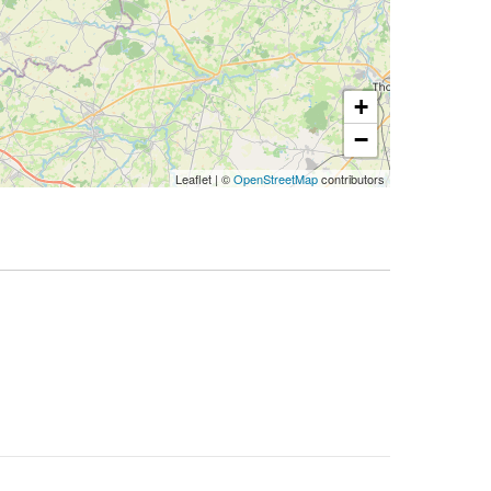
+
−
Leaflet
|
©
OpenStreetMap
contributors