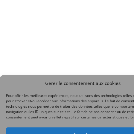
Gérer le consentement aux cookies
Pour offrir les meilleures expériences, nous utilisons des technologies telles 
pour stocker et/ou accéder aux informations des appareils. Le fait de consent
technologies nous permettra de traiter des données telles que le comporte
navigation ou les ID uniques sur ce site. Le fait de ne pas consentir ou de reti
consentement peut avoir un effet négatif sur certaines caractéristiques et fo