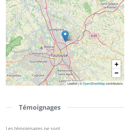
+
−
Leaflet
|
©
OpenStreetMap
contributors
Témoignages
Les témoignages ne sont