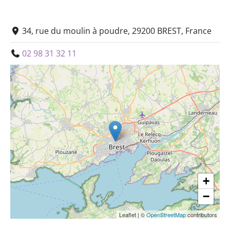
34, rue du moulin à poudre, 29200 BREST, France
02 98 31 32 11
+
−
Leaflet
|
©
OpenStreetMap
contributors