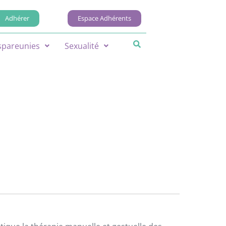
Adhérer
Espace Adhérents
spareunies
Sexualité