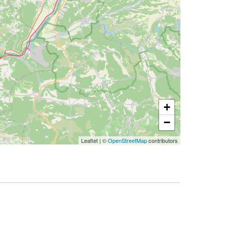
+
−
Leaflet
|
©
OpenStreetMap
contributors