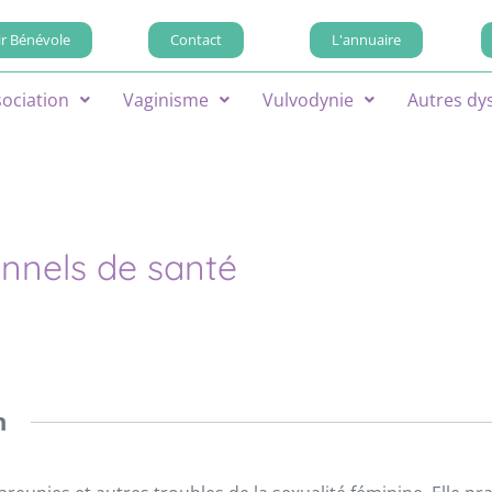
r Bénévole
Contact
L'annuaire
sociation
Vaginisme
Vulvodynie
Autres dy
onnels de santé
n