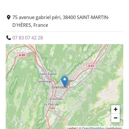
75 avenue gabriel péri, 38400 SAINT-MARTIN-
D'HÈRES, France
07 83 07 42 28
+
−
Leaflet
|
©
OpenStreetMap
contributors