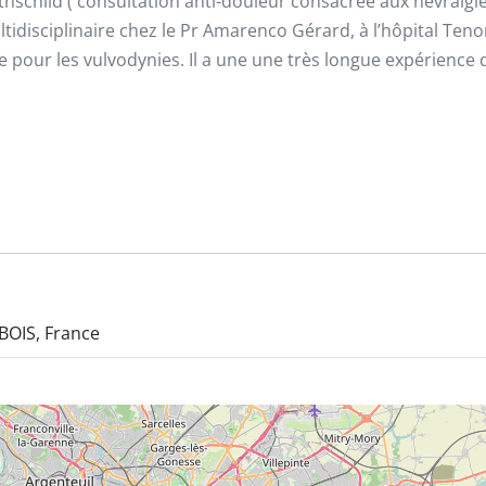
l Rothschild ( consultation anti-douleur consacrée aux névral
tidisciplinaire chez le Pr Amarenco Gérard, à l’hôpital Teno
e pour les vulvodynies. Il a une une très longue expérience d
BOIS, France