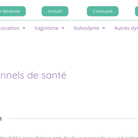
r Bénévole
Contact
L'annuaire
sociation
Vaginisme
Vulvodynie
Autres dy
onnels de santé
n