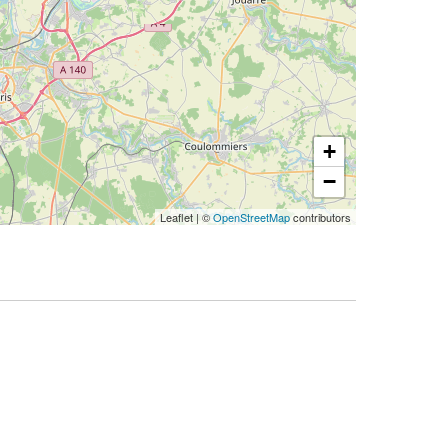
+
−
Leaflet
|
©
OpenStreetMap
contributors