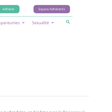
Adhérer
Espace Adhérents
spareunies
Sexualité