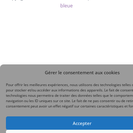
bleue
Gérer le consentement aux cookies
Pour offrir les meilleures expériences, nous utilisons des technologies telles 
pour stocker et/ou accéder aux informations des appareils. Le fait de consent
technologies nous permettra de traiter des données telles que le comporte
navigation ou les ID uniques sur ce site. Le fait de ne pas consentir ou de reti
consentement peut avoir un effet négatif sur certaines caractéristiques et fo
Accepter