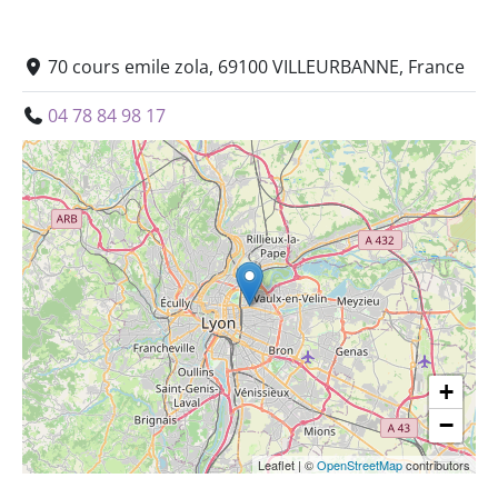
70 cours emile zola, 69100 VILLEURBANNE, France
04 78 84 98 17
+
−
Leaflet
|
©
OpenStreetMap
contributors