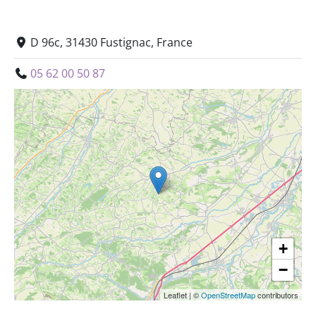
D 96c, 31430 Fustignac, France
05 62 00 50 87
+
−
Leaflet
|
©
OpenStreetMap
contributors