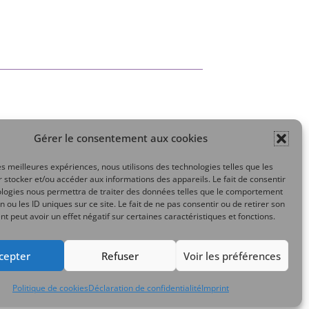
Gérer le consentement aux cookies
Mon compte
les meilleures expériences, nous utilisons des technologies telles que les
 stocker et/ou accéder aux informations des appareils. Le fait de consentir
ologies nous permettra de traiter des données telles que le comportement
n ou les ID uniques sur ce site. Le fait de ne pas consentir ou de retirer son
 peut avoir un effet négatif sur certaines caractéristiques et fonctions.
cepter
Refuser
Voir les préférences
Politique de cookies
Déclaration de confidentialité
Imprint