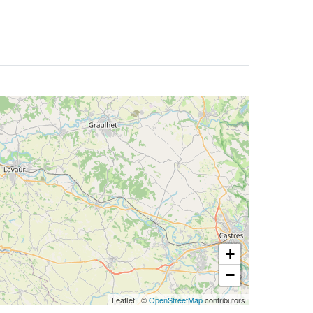
+
−
Leaflet
|
©
OpenStreetMap
contributors