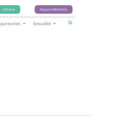
Adhérer
Espace Adhérents
spareunies
Sexualité