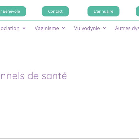
r Bénévole
Contact
L'annuaire
sociation
Vaginisme
Vulvodynie
Autres dy
onnels de santé