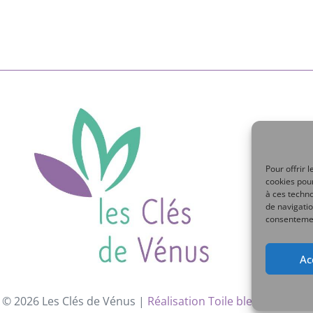
Pour offrir 
cookies pour
à ces techn
de navigatio
consentement
Ac
 © 2026 Les Clés de Vénus |
Réalisation Toile bleue