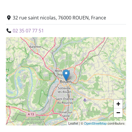
32 rue saint nicolas, 76000 ROUEN, France
02 35 07 77 51
+
−
Leaflet
|
©
OpenStreetMap
contributors