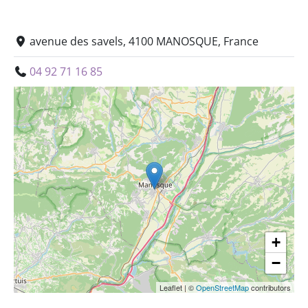
avenue des savels, 4100 MANOSQUE, France
04 92 71 16 85
+
−
Leaflet
|
©
OpenStreetMap
contributors