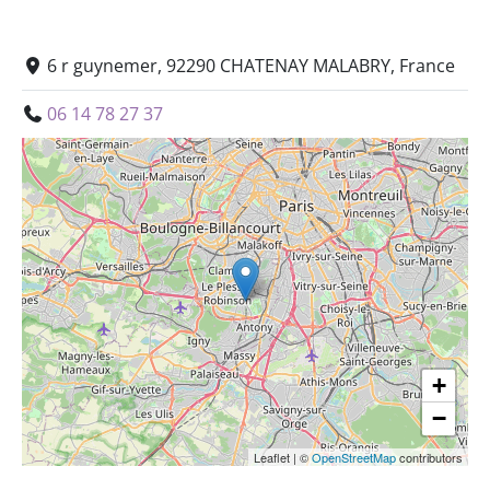
6 r guynemer, 92290 CHATENAY MALABRY, France
06 14 78 27 37
+
−
Leaflet
|
©
OpenStreetMap
contributors