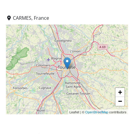
CARMES, France
+
−
Leaflet
|
©
OpenStreetMap
contributors