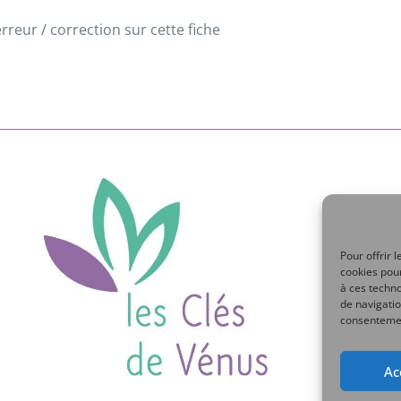
reur / correction sur cette fiche
Pour offrir 
cookies pour
à ces techn
de navigatio
consentement
Ac