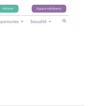
Adhérer
Espace Adhérents
spareunies
Sexualité