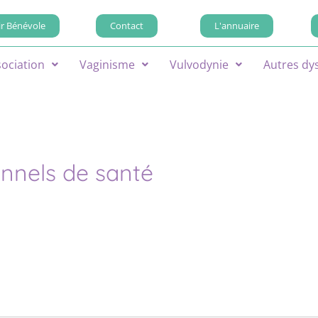
r Bénévole
Contact
L'annuaire
sociation
Vaginisme
Vulvodynie
Autres dy
onnels de santé