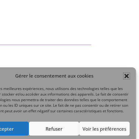
Gérer le consentement aux cookies
Mon compte
les meilleures expériences, nous utilisons des technologies telles que les
 stocker et/ou accéder aux informations des appareils. Le fait de consentir
ologies nous permettra de traiter des données telles que le comportement
n ou les ID uniques sur ce site. Le fait de ne pas consentir ou de retirer son
 peut avoir un effet négatif sur certaines caractéristiques et fonctions.
cepter
Refuser
Voir les préférences