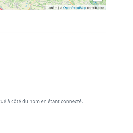
Leaflet
|
©
OpenStreetMap
contributors
situé à côté du nom en étant connecté.