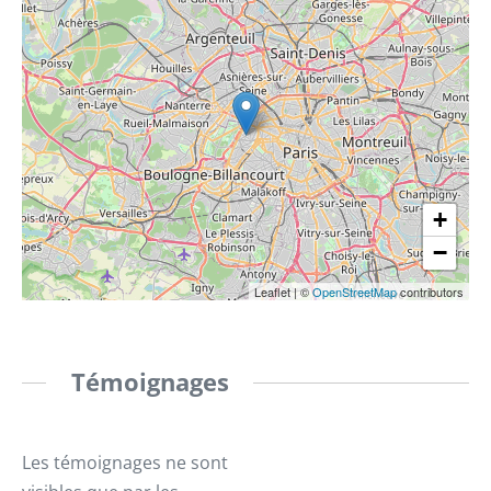
+
−
Leaflet
|
©
OpenStreetMap
contributors
Témoignages
Les témoignages ne sont