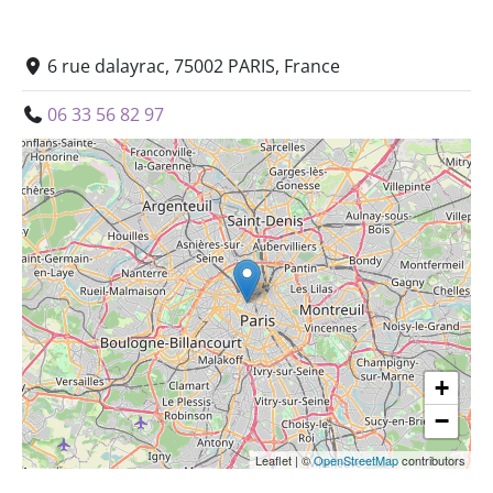
6 rue dalayrac, 75002 PARIS, France
06 33 56 82 97
+
−
Leaflet
|
©
OpenStreetMap
contributors