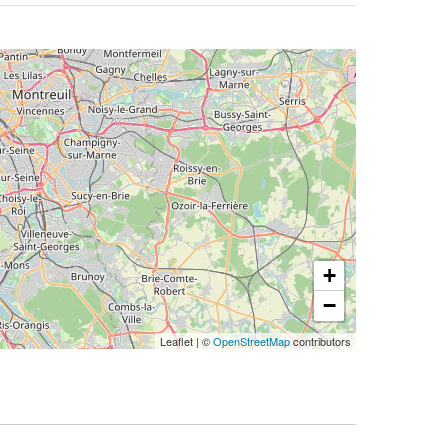
+
−
Leaflet
|
©
OpenStreetMap
contributors