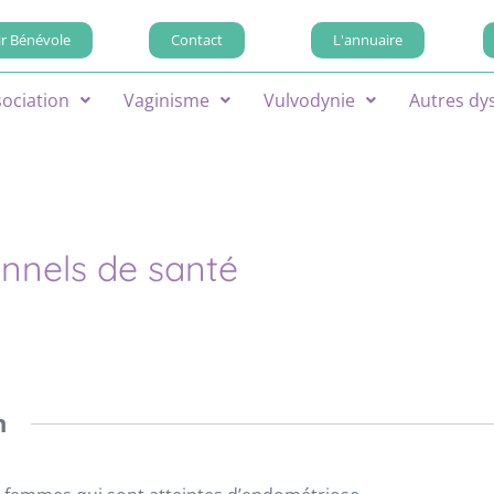
r Bénévole
Contact
L'annuaire
sociation
Vaginisme
Vulvodynie
Autres dy
onnels de santé
n