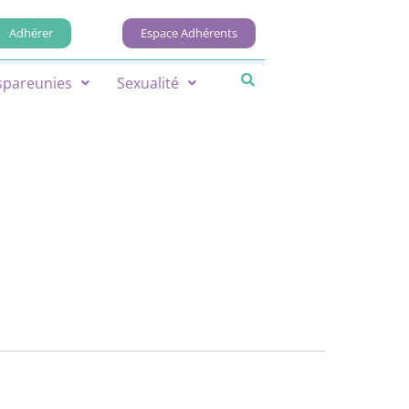
Adhérer
Espace Adhérents
spareunies
Sexualité