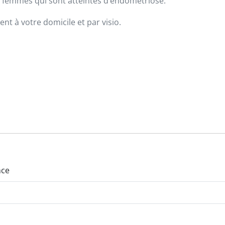
s femmes qui sont atteintes d’endométriose.
t à votre domicile et par visio.
nce