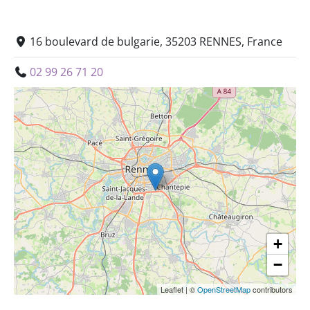
16 boulevard de bulgarie, 35203 RENNES, France
02 99 26 71 20
+
−
Leaflet
|
©
OpenStreetMap
contributors