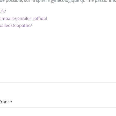
que possible, sur la sphère gynécologique qui me passionne.
fr/
mballe/jennifer-roffidal
alleosteopathe/
France