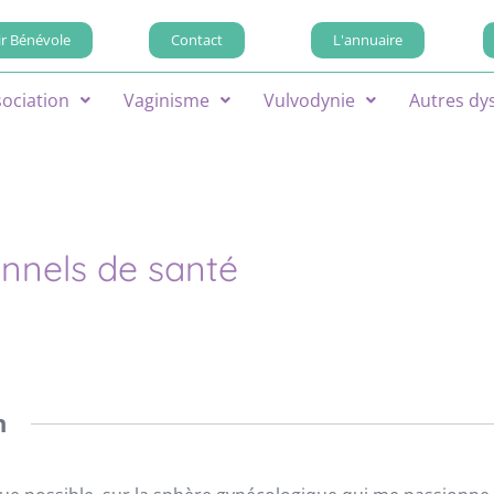
r Bénévole
Contact
L'annuaire
sociation
Vaginisme
Vulvodynie
Autres dy
onnels de santé
n