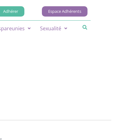
Adhérer
Espace Adhérents
spareunies
Sexualité