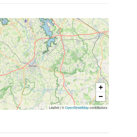
+
−
Leaflet
|
©
OpenStreetMap
contributors