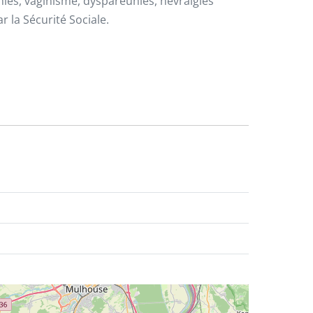
ies, vaginisme, dyspareunies, névralgies
 la Sécurité Sociale.