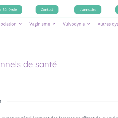
r Bénévole
Contact
L'annuaire
sociation
Vaginisme
Vulvodynie
Autres dy
onnels de santé
n