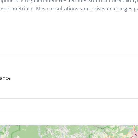
acupuncture régulièrement des femmes souffrant de vulvodyn
endométriose, Mes consultations sont prises en charges par
rance