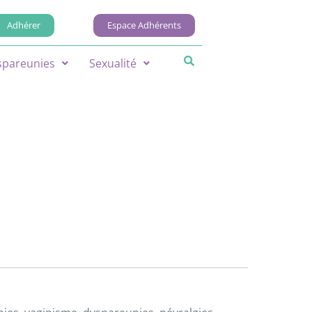
Adhérer
Espace Adhérents
spareunies
Sexualité