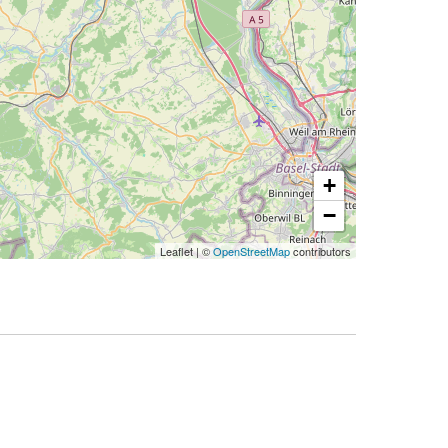
+
−
Leaflet
|
©
OpenStreetMap
contributors