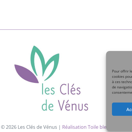
Pour offrir 
cookies pour
à ces techn
de navigatio
consentement
Ac
 © 2026 Les Clés de Vénus |
Réalisation Toile bleue