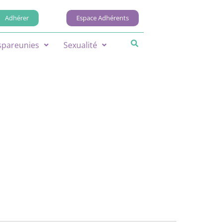
Adhérer
Espace Adhérents
spareunies
Sexualité