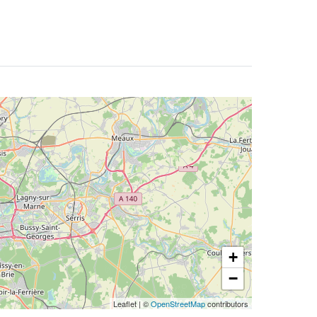
+
−
Leaflet
|
©
OpenStreetMap
contributors