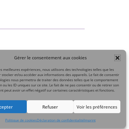
Gérer le consentement aux cookies
Mon compte
les meilleures expériences, nous utilisons des technologies telles que les
 stocker et/ou accéder aux informations des appareils. Le fait de consentir
ologies nous permettra de traiter des données telles que le comportement
n ou les ID uniques sur ce site. Le fait de ne pas consentir ou de retirer son
 peut avoir un effet négatif sur certaines caractéristiques et fonctions.
cepter
Refuser
Voir les préférences
Politique de cookies
Déclaration de confidentialité
Imprint