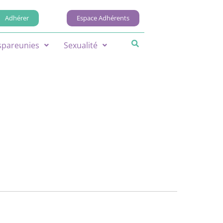
Adhérer
Espace Adhérents
spareunies
Sexualité