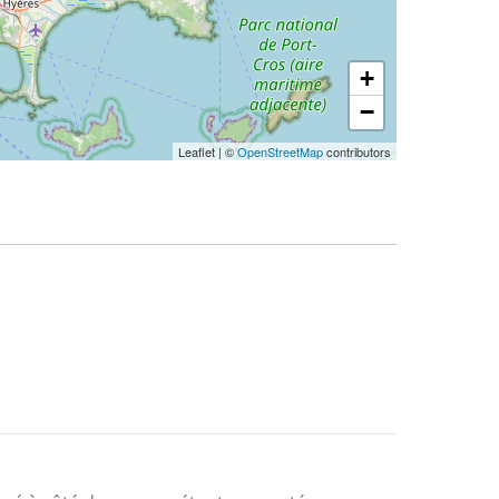
+
−
Leaflet
|
©
OpenStreetMap
contributors