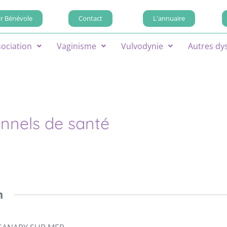
r Bénévole
Contact
L'annuaire
sociation
Vaginisme
Vulvodynie
Autres dy
onnels de santé
n