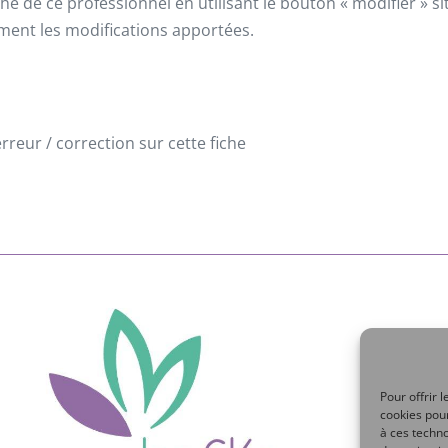
he de ce professionnel en utilisant le bouton « modifier » 
ement les modifications apportées.
reur / correction sur cette fiche
Pour offrir 
cookies pour
à ces techn