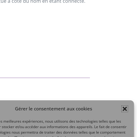
situé à côté du nom en étant connecté.
Gérer le consentement aux cookies
Mon compte
les meilleures expériences, nous utilisons des technologies telles que les
 stocker et/ou accéder aux informations des appareils. Le fait de consentir
ologies nous permettra de traiter des données telles que le comportement