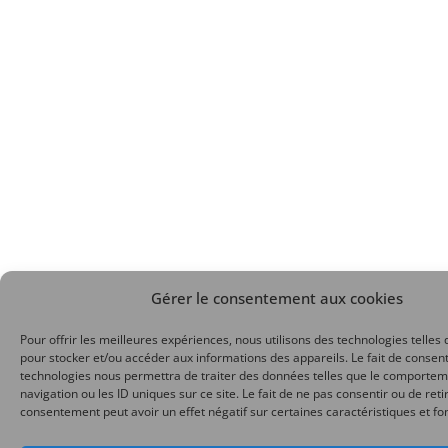
Gérer le consentement aux cookies
Pour offrir les meilleures expériences, nous utilisons des technologies telles 
pour stocker et/ou accéder aux informations des appareils. Le fait de consent
technologies nous permettra de traiter des données telles que le comporte
navigation ou les ID uniques sur ce site. Le fait de ne pas consentir ou de reti
consentement peut avoir un effet négatif sur certaines caractéristiques et fo