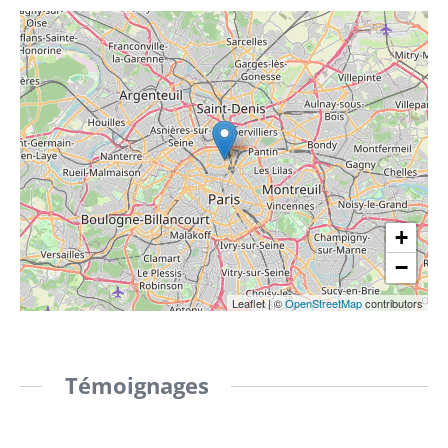
+
−
Leaflet
|
©
OpenStreetMap
contributors
Témoignages