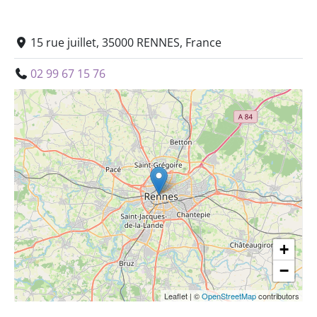
15 rue juillet, 35000 RENNES, France
02 99 67 15 76
+
−
Leaflet
|
©
OpenStreetMap
contributors