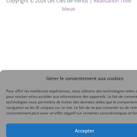
Copyright © 2026 Les Clés de Vénus |
Réalisation Toile
bleue
Gérer le consentement aux cookies
Pour offrir les meilleures expériences, nous utilisons des technologies telles 
pour stocker et/ou accéder aux informations des appareils. Le fait de consent
technologies nous permettra de traiter des données telles que le comporte
navigation ou les ID uniques sur ce site. Le fait de ne pas consentir ou de reti
consentement peut avoir un effet négatif sur certaines caractéristiques et fo
Accepter