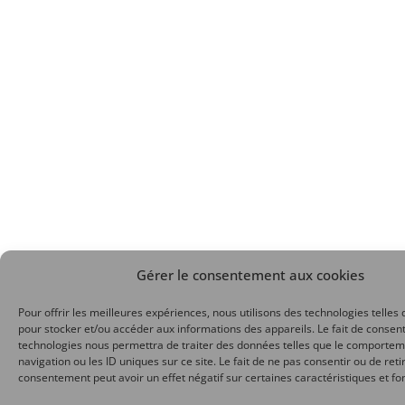
Gérer le consentement aux cookies
Pour offrir les meilleures expériences, nous utilisons des technologies telles 
pour stocker et/ou accéder aux informations des appareils. Le fait de consent
technologies nous permettra de traiter des données telles que le comporte
navigation ou les ID uniques sur ce site. Le fait de ne pas consentir ou de reti
consentement peut avoir un effet négatif sur certaines caractéristiques et fo