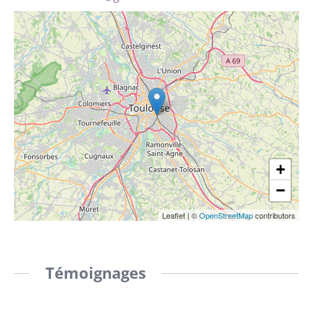
+
−
Leaflet
|
©
OpenStreetMap
contributors
Témoignages