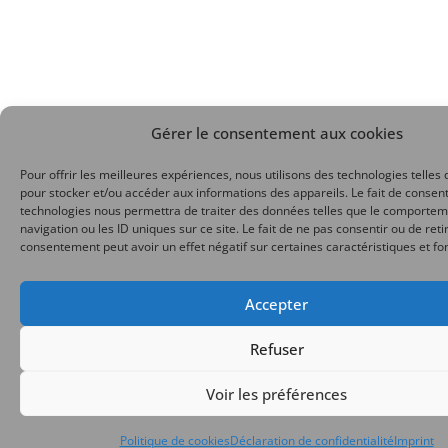
Gérer le consentement aux cookies
Pour offrir les meilleures expériences, nous utilisons des technologies telles 
pour stocker et/ou accéder aux informations des appareils. Le fait de consent
technologies nous permettra de traiter des données telles que le comporte
navigation ou les ID uniques sur ce site. Le fait de ne pas consentir ou de reti
consentement peut avoir un effet négatif sur certaines caractéristiques et fo
Accepter
Refuser
Voir les préférences
Politique de cookies
Déclaration de confidentialité
Imprint