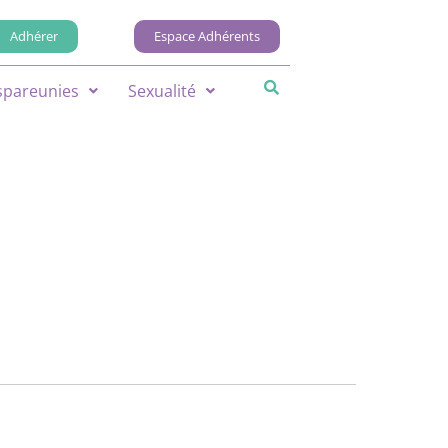
Adhérer
Espace Adhérents
spareunies
Sexualité