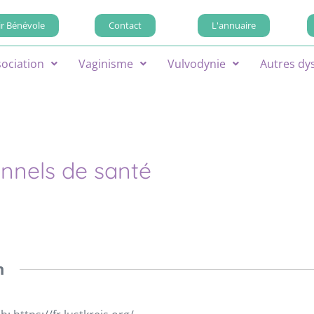
r Bénévole
Contact
L'annuaire
sociation
Vaginisme
Vulvodynie
Autres dy
onnels de santé
n