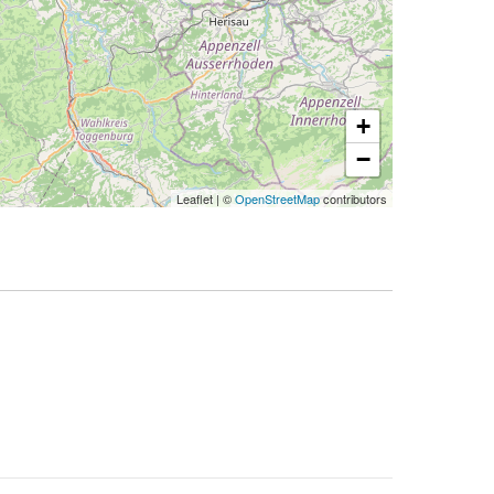
+
−
Leaflet
|
©
OpenStreetMap
contributors