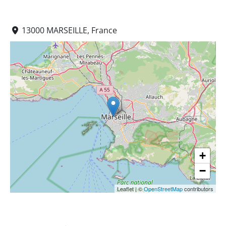
13000 MARSEILLE, France
+
−
Leaflet
|
©
OpenStreetMap
contributors