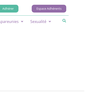
Adhérer
Espace Adhérents
spareunies
Sexualité