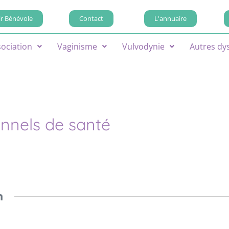
r Bénévole
Contact
L'annuaire
sociation
Vaginisme
Vulvodynie
Autres dy
onnels de santé
n