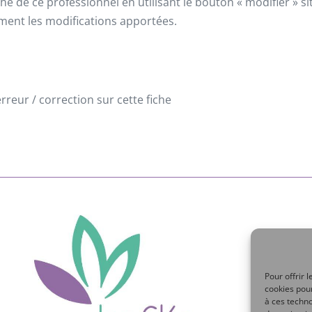
he de ce professionnel en utilisant le bouton « modifier » 
ement les modifications apportées.
reur / correction sur cette fiche
Pour offrir 
cookies pour
à ces techn