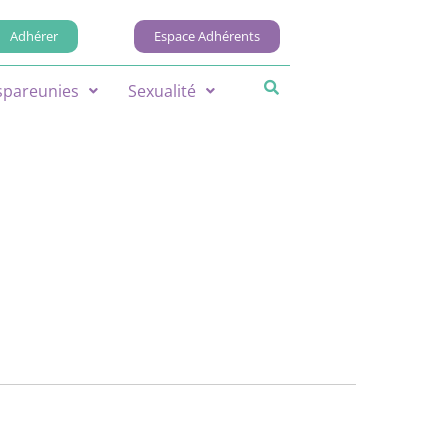
Adhérer
Espace Adhérents
spareunies
Sexualité