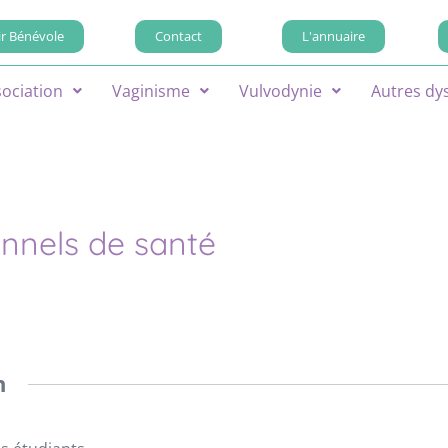
r Bénévole
Contact
L'annuaire
sociation
Vaginisme
Vulvodynie
Autres dy
onnels de santé
n