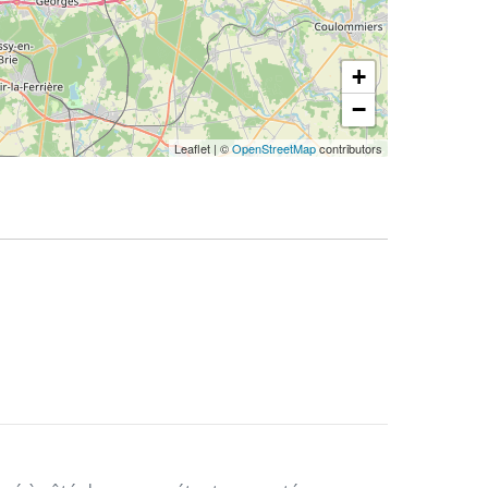
+
−
Leaflet
|
©
OpenStreetMap
contributors