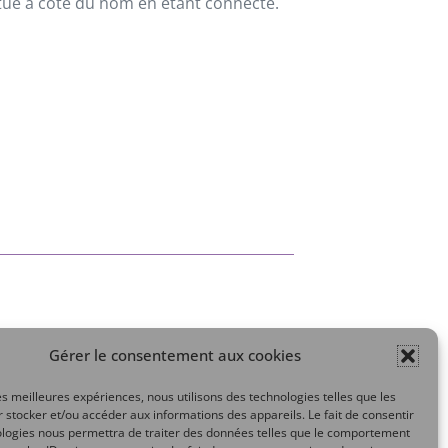
situé à côté du nom en étant connecté.
Gérer le consentement aux cookies
Mon compte
les meilleures expériences, nous utilisons des technologies telles que les
 stocker et/ou accéder aux informations des appareils. Le fait de consentir
ologies nous permettra de traiter des données telles que le comportement