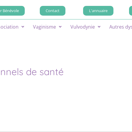
r Bénévole
Contact
L'annuaire
sociation
Vaginisme
Vulvodynie
Autres dy
onnels de santé