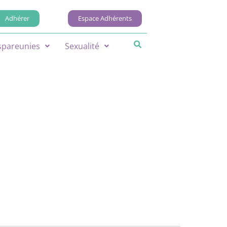
Adhérer
Espace Adhérents
spareunies
Sexualité