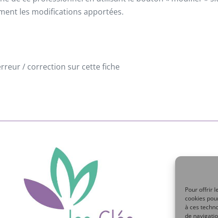
ement les modifications apportées.
reur / correction sur cette fiche
Pour offrir 
cookies pour
à ces techn
de navigatio