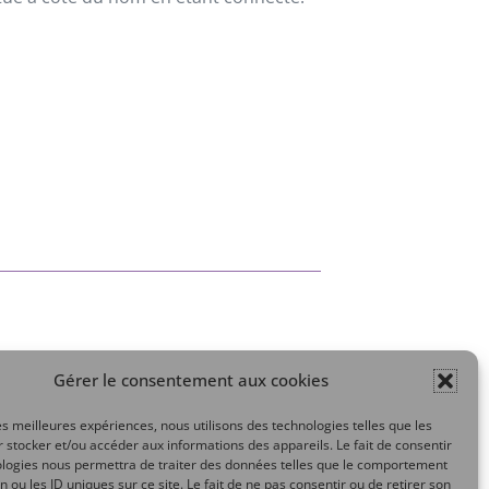
Gérer le consentement aux cookies
Mon compte
les meilleures expériences, nous utilisons des technologies telles que les
 stocker et/ou accéder aux informations des appareils. Le fait de consentir
ologies nous permettra de traiter des données telles que le comportement
n ou les ID uniques sur ce site. Le fait de ne pas consentir ou de retirer son