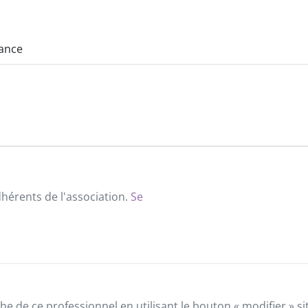
rance
dhérents de l'association.
Se
he de ce professionnel en utilisant le bouton « modifier » 