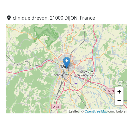
clinique drevon, 21000 DIJON, France
+
−
Leaflet
|
©
OpenStreetMap
contributors