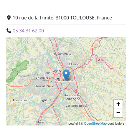
10 rue de la trinité, 31000 TOULOUSE, France
05 34 31 62 00
+
−
Leaflet
|
©
OpenStreetMap
contributors